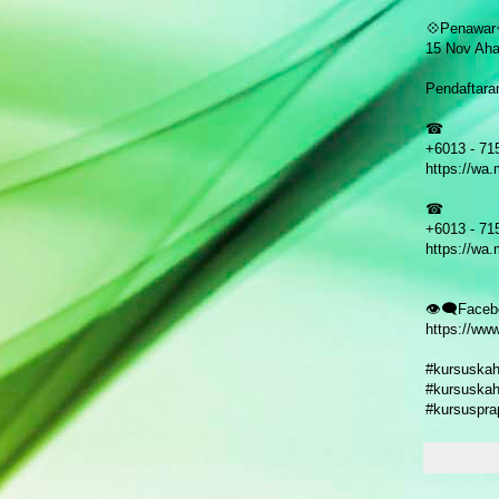
💠Penawar
15 Nov Ah
Pendaftara
☎
+6013 - 71
https://wa
☎
+6013 - 71
https://wa
👁️‍🗨️Face
https://ww
#kursuskah
#kursuskah
#kursuspra