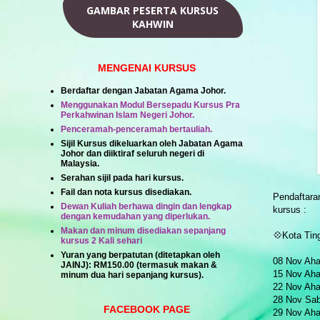
GAMBAR PESERTA KURSUS
KAHWIN
MENGENAI KURSUS
Berdaftar dengan Jabatan Agama Johor.
Menggunakan Modul Bersepadu Kursus Pra
Perkahwinan Islam Negeri Johor.
Penceramah-penceramah bertauliah.
Sijil Kursus dikeluarkan oleh Jabatan Agama
Johor dan diiktiraf seluruh negeri di
Malaysia.
Serahan sijil pada hari kursus.
Fail dan nota kursus disediakan.
Pendaftara
Dewan Kuliah berhawa dingin dan lengkap
kursus :
dengan kemudahan yang diperlukan.
Makan dan minum disediakan sepanjang
💠Kota Tin
kursus 2 Kali sehari
Yuran yang berpatutan (ditetapkan oleh
08 Nov Ah
JAINJ):
RM150.00
(termasuk makan &
15 Nov Ah
minum dua hari sepanjang kursus).
22 Nov Ah
28 Nov Sab
FACEBOOK PAGE
29 Nov Ah