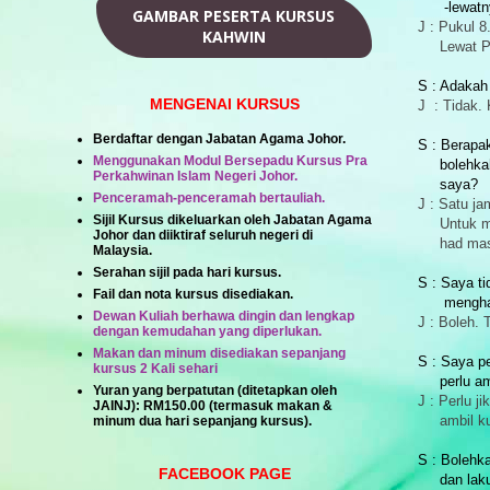
-lewatn
GAMBAR PESERTA KURSUS
J : Pukul 8
KAHWIN
Lewat Pend
S : Adakah 
MENGENAI KURSUS
J : Tidak. 
Berdaftar dengan Jabatan Agama Johor.
S : Berapa
Menggunakan Modul Bersepadu Kursus Pra
bolehkah 
Perkahwinan Islam Negeri Johor.
saya?
Penceramah-penceramah bertauliah.
J : Satu j
Sijil Kursus dikeluarkan oleh Jabatan Agama
Untuk
m
Johor dan diiktiraf seluruh negeri di
had masa
Malaysia.
Serahan sijil pada hari kursus.
S : Saya t
Fail dan nota kursus disediakan.
menghadi
Dewan Kuliah berhawa dingin dan lengkap
J : Boleh.
dengan kemudahan yang diperlukan.
Makan dan minum disediakan sepanjang
S : Saya p
kursus 2 Kali sehari
perlu amb
Yuran yang berpatutan (ditetapkan oleh
J : Perlu ji
JAINJ):
RM150.00
(termasuk makan &
ambil ku
minum dua hari sepanjang kursus).
S : Bolehk
FACEBOOK PAGE
dan lakuk