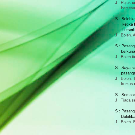
J : Rujuk u
bersesua
S : Bolehk
ketika be
berserban
J : Boleh.
S : Pasang
berkursu
J : Boleh t
S : Saya s
pasangan 
J : Boleh.
kursus un
S : Semasa
J : Tiada 
S : Pasang
Bolehkah 
J : Boleh. 