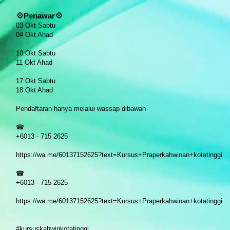
💠
Penawar
💠
03 Okt Sabtu
04 Okt Ahad
10 Okt Sabtu
11 Okt Ahad
17 Okt Sabtu
18 Okt Ahad
Pendaftaran hanya melalui wassap dibawah
☎
+6013 - 715 2625
https://wa.me/60137152625?text=Kursus+Praperkahwinan+kotatinggi
☎
+6013 - 715 2625
https://wa.me/60137152625?text=Kursus+Praperkahwinan+kotatinggi
#kursuskahwinkotatinggi