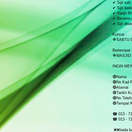
✔ Sijil sah
✔ Sijil tia
✔ Yuran R
✔ Beserta
✔ Sijil dis
Kursus :
🔷SABTU 
Bertempat 
🔷MASJID
INGIN ME
🔴Nama
🔴No Kad 
🔴Alamat
🔴Tarikh K
🔴No Telef
🔴Tempat 
☎ 013 - 7
☎ 013 - 7
❌❌tiada ba