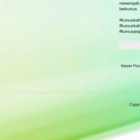
menempah t
berkursus.
#kursuskah
#kursuskah
#kursuspra
Newer Pos
Copyr