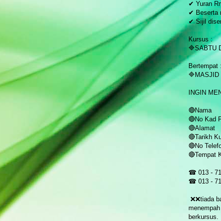
✔ Yuran R
✔ Beserta
✔ Sijil dis
Kursus :
🔷SABTU 
Bertempat 
🔷MASJID
INGIN ME
🔴Nama
🔴No Kad 
🔴Alamat
🔴Tarikh K
🔴No Telef
🔴Tempat 
☎ 013 - 7
☎ 013 - 7
❌❌tiada ba
menempah t
berkursus.