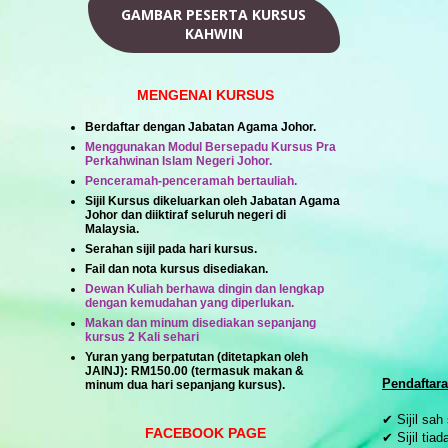
GAMBAR PESERTA KURSUS
KAHWIN
MENGENAI KURSUS
Berdaftar dengan Jabatan Agama Johor.
Menggunakan Modul Bersepadu Kursus Pra
Perkahwinan Islam Negeri Johor.
Penceramah-penceramah bertauliah.
Sijil Kursus dikeluarkan oleh Jabatan Agama
Johor dan diiktiraf seluruh negeri di
Malaysia.
Serahan sijil pada hari kursus.
Fail dan nota kursus disediakan.
Dewan Kuliah berhawa dingin dan lengkap
dengan kemudahan yang diperlukan.
Makan dan minum disediakan sepanjang
kursus 2 Kali sehari
Yuran yang berpatutan (ditetapkan oleh
JAINJ):
RM150.00
(termasuk makan &
Pendaftar
minum dua hari sepanjang kursus).
✔ Sijil sah
FACEBOOK PAGE
✔ Sijil tia