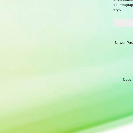
#kursuspra
#fyp
Newer Pos
Copyr