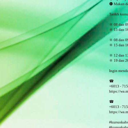
🟤 Makan d
Tarikh kurs
🔆 08
dan 0
🔆 15
dan 16
🔆 08
dan 0
🔆 15
dan 16
🔆 12
dan 1
🔆 19
dan 20
Ingin menda
☎
+6013 - 71
https://wa
☎
+6013 - 71
https://wa
#kursuskah
#kursuskah