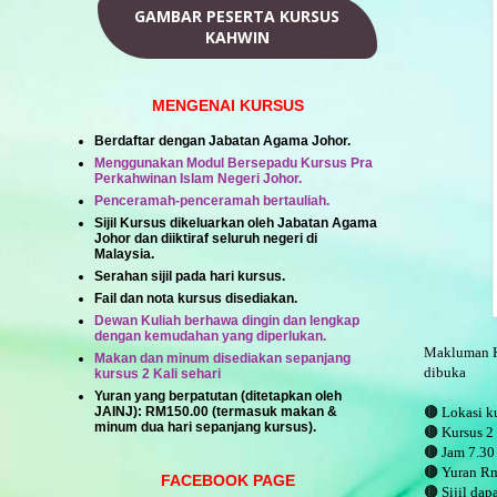
GAMBAR PESERTA KURSUS
KAHWIN
MENGENAI KURSUS
Berdaftar dengan Jabatan Agama Johor.
Menggunakan Modul Bersepadu Kursus Pra
Perkahwinan Islam Negeri Johor.
Penceramah-penceramah bertauliah.
Sijil Kursus dikeluarkan oleh Jabatan Agama
Johor dan diiktiraf seluruh negeri di
Malaysia.
Serahan sijil pada hari kursus.
Fail dan nota kursus disediakan.
Dewan Kuliah berhawa dingin dan lengkap
dengan kemudahan yang diperlukan.
Makluman Ku
Makan dan minum disediakan sepanjang
dibuka
kursus 2 Kali sehari
Yuran yang berpatutan (ditetapkan oleh
JAINJ):
RM150.00
(termasuk makan &
🟤 Lokasi k
minum dua hari sepanjang kursus).
🟤 Kursus 2 
🟤 Jam 7.30 
🟤 Yuran R
FACEBOOK PAGE
🟤 Sijil dap