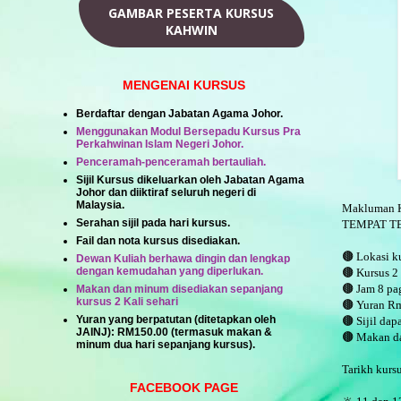
GAMBAR PESERTA KURSUS
KAHWIN
MENGENAI KURSUS
Berdaftar dengan Jabatan Agama Johor.
Menggunakan Modul Bersepadu Kursus Pra
Perkahwinan Islam Negeri Johor.
Penceramah-penceramah bertauliah.
Sijil Kursus dikeluarkan oleh Jabatan Agama
Johor dan diiktiraf seluruh negeri di
Malaysia.
Makluman K
Serahan sijil pada hari kursus.
TEMPAT T
Fail dan nota kursus disediakan.
🟤 Lokasi k
Dewan Kuliah berhawa dingin dan lengkap
dengan kemudahan yang diperlukan.
🟤 Kursus 2 
🟤 Jam 8 pag
Makan dan minum disediakan sepanjang
kursus 2 Kali sehari
🟤 Yuran R
Yuran yang berpatutan (ditetapkan oleh
🟤 Sijil dap
JAINJ):
RM150.00
(termasuk makan &
🟤 Makan d
minum dua hari sepanjang kursus).
Tarikh kurs
FACEBOOK PAGE