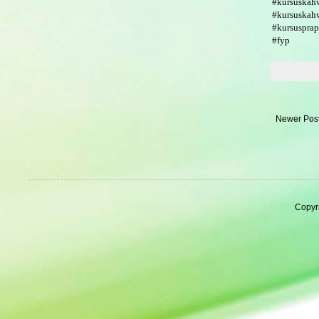
#kursuskah
#kursuskah
#kursuspra
#fyp
Newer Pos
Copyr