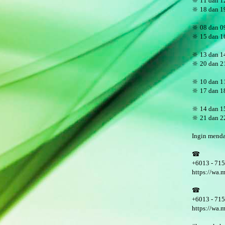
🔆 11
dan 12
🔆 18
dan 19
🔆 08
dan 0
🔆 15
dan 16
🔆 13
dan 1
🔆 20
dan 21
🔆 10
dan 1
🔆 17
dan 18
🔆 14
dan 1
🔆 21
dan 22
Ingin menda
☎
+6013 - 71
https://wa
☎
+6013 - 71
https://wa