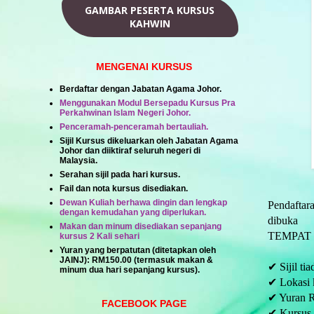
GAMBAR PESERTA KURSUS
KAHWIN
MENGENAI KURSUS
Berdaftar dengan Jabatan Agama Johor.
Menggunakan Modul Bersepadu Kursus Pra
Perkahwinan Islam Negeri Johor.
Penceramah-penceramah bertauliah.
Sijil Kursus dikeluarkan oleh Jabatan Agama
Johor dan diiktiraf seluruh negeri di
Malaysia.
Serahan sijil pada hari kursus.
Fail dan nota kursus disediakan.
Dewan Kuliah berhawa dingin dan lengkap
Pendaftar
dengan kemudahan yang diperlukan.
dibuka
Makan dan minum disediakan sepanjang
TEMPAT
kursus 2 Kali sehari
Yuran yang berpatutan (ditetapkan oleh
JAINJ):
RM150.00
(termasuk makan &
✔ Sijil ti
minum dua hari sepanjang kursus).
✔ Lokasi 
✔ Yuran 
FACEBOOK PAGE
✔ Kursus 