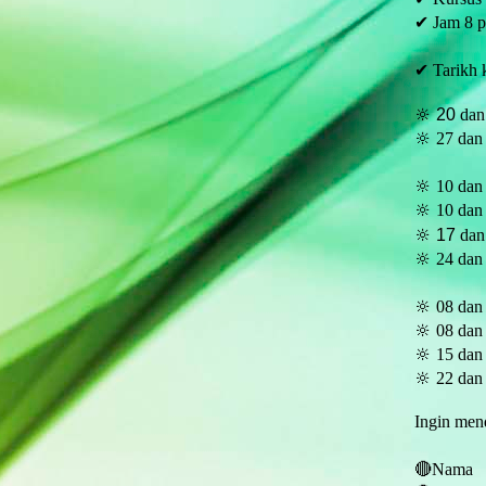
✔ Jam 8 pa
✔ Tarikh k
🔆 20
dan
🔆 27
dan 
🔆 10
dan
🔆 10
dan
🔆 17
dan
🔆 24
dan
🔆 08
dan 
🔆 08
dan 
🔆 15
dan 
🔆 22
dan 
Ingin men
🔴Nama