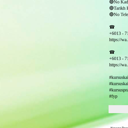
🔴No Kad
🔴Tarikh 
🔴No Tele
☎
+6013 - 7
https://w
☎
+6013 - 7
https://w
#kursuska
#kursuska
#kursuspr
#fyp