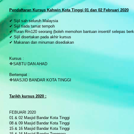
P
endaftaran Kursus Kahwin Kota Tinggi 01 dan 02 Februari 2020
✔ Sijil sah seluruh Malaysia
✔ Sijil tiada tamat tempoh
✔ Yuran Rm120 seorang (boleh memohon bantuan insentif selepas berk
✔ Sijil disertakan pada akhir kursus
✔ Makanan dan minuman disediakan
Kursus :
🔷SABTU DAN AHAD
Bertempat :
🔷MASJID BANDAR KOTA TINGGI
Tarikh kursus 2020 :
FEBUARI 2020
01 & 02 Masjid Bandar Kota Tinggi
08 & 09 Masjid Bandar Kota Tinggi
15 & 16 Masjid Bandar Kota Tinggi
15 & 16 Masjid Bandar Tenggara