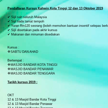
P
endaftaran Kursus Kahwin Kota Tinggi 12 dan 13 Oktober 2019
✔ Sijil sah seluruh Malaysia
✔ Sijil tiada tamat tempoh
✔ Yuran Rm120 seorang (boleh memohon bantuan insentif selepas berk
✔ Sijil disertakan pada akhir kursus
✔ Makanan dan minuman disediakan
Kursus :
🔷SABTU DAN AHAD
Bertempat :
🔷MASJID BANDAR KOTA TINGGI
🔷MASJID BANDAR PENAWAR
🔷MASJID BANDAR TENGGARA
Tarikh kursus 2019 :
OKT
12 & 13 Masjid Bandar Kota Tinggi
12 & 13 Masjid Bandar Penawar