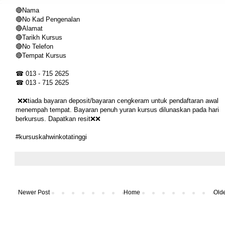
🔴Nama
🔴No Kad Pengenalan
🔴Alamat
🔴Tarikh Kursus
🔴No Telefon
🔴Tempat Kursus
☎ 013 - 715 2625
☎ 013 - 715 2625
❌❌tiada bayaran deposit/bayaran cengkeram untuk pendaftaran awal
menempah tempat. Bayaran penuh yuran kursus dilunaskan pada hari
berkursus. Dapatkan resit❌❌
#kursuskahwinkotatin
ggi
Newer Post
Home
Olde