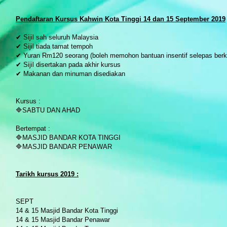
P
endaftaran Kursus Kahwin Kota Tinggi 14 dan 15 September 2019
✔ Sijil sah seluruh Malaysia
✔ Sijil tiada tamat tempoh
✔ Yuran Rm120 seorang (boleh memohon bantuan insentif selepas berk
✔ Sijil disertakan pada akhir kursus
✔ Makanan dan minuman disediakan
Kursus :
🔷SABTU DAN AHAD
Bertempat :
🔷MASJID BANDAR KOTA TINGGI
🔷MASJID BANDAR PENAWAR
Tarikh kursus 2019 :
SEPT
14 & 15 Masjid Bandar Kota Tinggi
14 & 15 Masjid Bandar Penawar