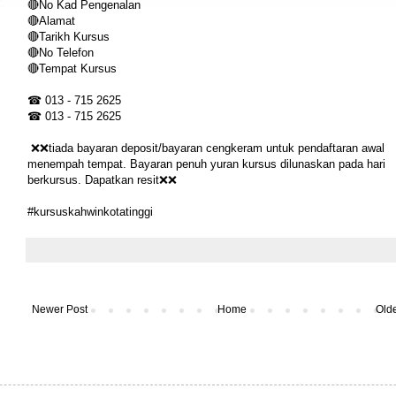
🔴No Kad Pengenalan
🔴Alamat
🔴Tarikh Kursus
🔴No Telefon
🔴Tempat Kursus
☎ 013 - 715 2625
☎ 013 - 715 2625
❌❌tiada bayaran deposit/bayaran cengkeram untuk pendaftaran awal
menempah tempat. Bayaran penuh yuran kursus dilunaskan pada hari
berkursus. Dapatkan resit❌❌
#kursuskahwinkotatin
ggi
Newer Post
Home
Olde