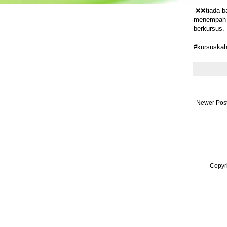
❌❌tiada ba
menempah t
berkursus.
#kursuskah
Newer Pos
Copyr