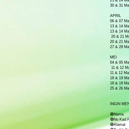
23 & 24 Ma
30 & 31 Ma
APRIL
06 & 07 Ma
13 & 14 Ma
13 & 14 Ma
20 & 21 
20 & 21 Ma
27 & 28 Ma
MEI
04 & 05 Ma
11 & 12 Ma
11 & 12 
18 & 19 Ma
18 & 19 Ma
25 & 26 Ma
INGIN ME
🔴Nama
🔴No Kad 
🔴Alamat