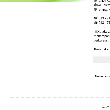
🔴Tarikh K
🔴No Telef
🔴Tempat 
☎ 013 - 7
☎ 013 - 7
❌❌tiada ba
menempah t
berkursus.
#kursuskah
Newer Pos
Copyr