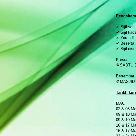
P
endaftar
✔ Sijil sah
✔ Sijil tia
✔ Yuran Rm
✔ Beserta
✔ Sijil dis
Kursus :
🔷SABTU 
Bertempat 
🔷MASJID
Tarikh kur
MAC
02 & 03 Ma
09 & 10 Ma
09 & 10
16 & 17 Ma
16 & 17 Ma