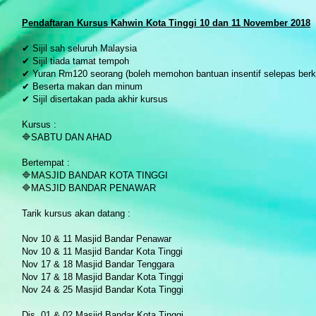
P
endaftaran Kursus Kahwin Kota Tinggi 10 dan 11 November 2018
✔ Sijil sah seluruh Malaysia
✔ Sijil tiada tamat tempoh
✔ Yuran Rm120 seorang (boleh memohon bantuan insentif selepas berk
✔ Beserta makan dan minum
✔ Sijil disertakan pada akhir kursus
Kursus :
🔷SABTU DAN AHAD
Bertempat :
🔷MASJID BANDAR KOTA TINGGI
🔷MASJID BANDAR PENAWAR
Tarik kursus akan datang :
Nov 10 & 11 Masjid Bandar Penawar
Nov 10 & 11 Masjid Bandar Kota Tinggi
Nov 17 & 18 Masjid Bandar Tenggara
Nov 17 & 18 Masjid Bandar Kota Tinggi
Nov 24 & 25 Masjid Bandar Kota Tinggi
Dis 01 & 02 Masjid Bandar Kota Tinggi