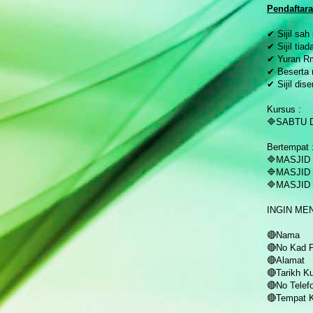
Pendaftara
✔ Sijil sah
✔ Sijil tia
✔ Yuran R
✔ Beserta
✔ Sijil dis
Kursus :
🔷SABTU 
Bertempat 
🔷MASJID
🔷MASJI
🔷MASJID
INGIN ME
🔴Nama
🔴No Kad 
🔴Alamat
🔴Tarikh K
🔴No Telef
🔴Tempat 