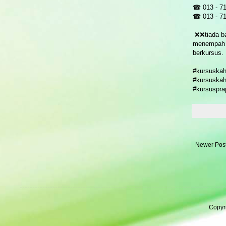
☎ 013 - 7
☎ 013 - 7
❌❌tiada ba
menempah t
berkursus.
#kursuskah
#kursuskah
#kursuspra
Newer Pos
Copyr