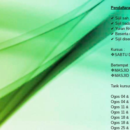
P
endaftar
✔ Sijil sah
✔ Sijil tia
✔ Yuran R
✔ Beserta
✔ Sijil dis
Kursus :
🔷SABTU 
Bertempat 
🔷MASJID
🔷MASJID
Tarik kursu
Ogos 04 & 
Ogos 04 & 
Ogos 11 & 
Ogos 11 & 
Ogos 18 & 
Ogos 18 & 
Ogos 25 & 