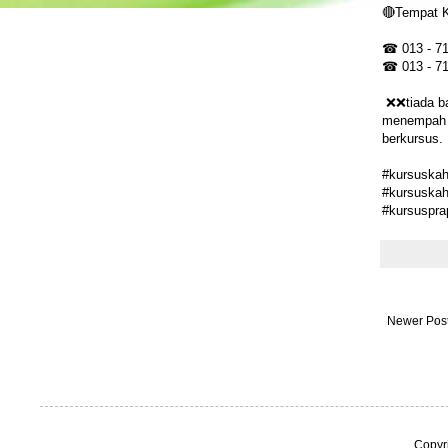
🔴Tempat 
☎ 013 - 7
☎ 013 - 7
❌❌tiada ba
menempah t
berkursus.
#kursuskah
#kursuskah
#kursuspra
Newer Pos
Copyr