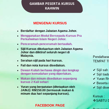
GAMBAR PESERTA KURSUS
KAHWIN
MENGENAI KURSUS
Berdaftar dengan Jabatan Agama Johor.
Menggunakan Modul Bersepadu Kursus Pra
Perkahwinan Islam Negeri Johor.
Penceramah-penceramah bertauliah.
Sijil Kursus dikeluarkan oleh Jabatan Agama
Johor dan diiktiraf seluruh negeri di
Malaysia.
Pendaftara
Serahan sijil pada hari kursus.
TEMPAT 
Fail dan nota kursus disediakan.
✔ Sijil sah
Dewan Kuliah berhawa dingin dan lengkap
dengan kemudahan yang diperlukan.
✔ Sijil tia
Makan dan minum disediakan sepanjang
✔ Yuran R
kursus 2 Kali sehari
✔ Beserta
Yuran yang berpatutan (ditetapkan oleh
✔ Sijil dis
JAINJ):
RM150.00
(termasuk makan &
minum dua hari sepanjang kursus).
Kursus :
🔷SABTU 
FACEBOOK PAGE