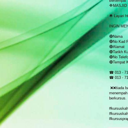
Bertempat 
🔷MASJI
🌟 Layari h
INGIN ME
🔴Nama
🔴No Kad 
🔴Alamat
🔴Tarikh K
🔴No Telef
🔴Tempat 
☎ 013 - 7
☎ 013 - 7
❌❌tiada ba
menempah t
berkursus.
#kursuskah
#kursuskah
#kursuspra