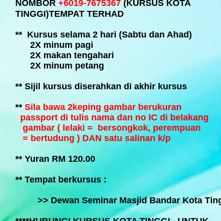
NOMBOR
+6019-7675367
(KURSUS KOTA
TINGGI)
TEMPAT TERHAD
** Kursus selama 2 hari (Sabtu dan Ahad)
2X minum pagi
2X makan tengahari
2X minum petang
** Sijil kursus diserahkan di akhir kursus
**
Sila bawa 2keping gambar berukuran
passport di tulis nama dan no IC di belakang
gambar ( lelaki = bersongkok, perempuan
= bertudung ) DAN satu salinan k/p
** Yuran RM 120.00
** Tempat berkursus :
>> Dewan Seminar Masjid Bandar
Kota Tin
****HUBUNGI KURSUS KOTA TINGGI UNTUK